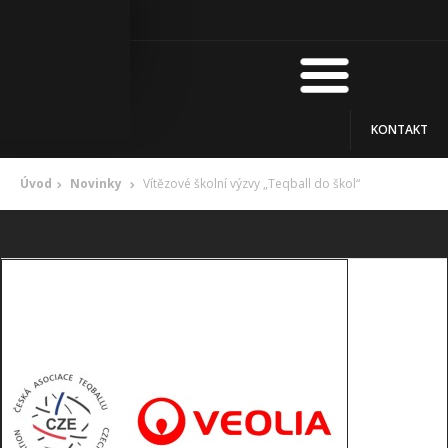
KONTAKT
Úvod
Novinky
Vítězové školní výzvy „Teqball do škol“