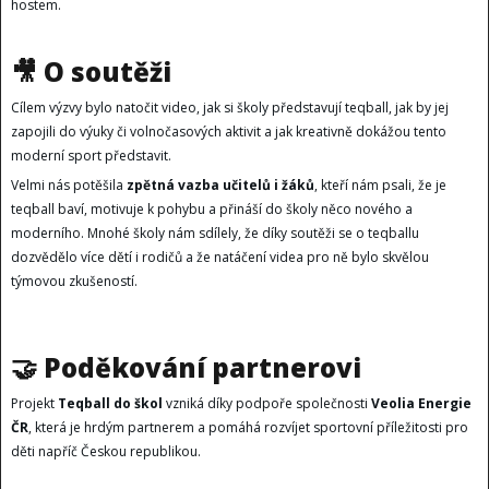
hostem.
🎥
O soutěži
Cílem výzvy bylo natočit video, jak si školy představují teqball, jak by jej
zapojili do výuky či volnočasových aktivit a jak kreativně dokážou tento
moderní sport představit.
Velmi nás potěšila
zpětná vazba učitelů i žáků
, kteří nám psali, že je
teqball baví, motivuje k pohybu a přináší do školy něco nového a
moderního. Mnohé školy nám sdílely, že díky soutěži se o teqballu
dozvědělo více dětí i rodičů a že natáčení videa pro ně bylo skvělou
týmovou zkušeností.
🤝
Poděkování partnerovi
Projekt
Teqball do škol
vzniká díky podpoře společnosti
Veolia Energie
ČR
, která je hrdým partnerem a pomáhá rozvíjet sportovní příležitosti pro
děti napříč Českou republikou.