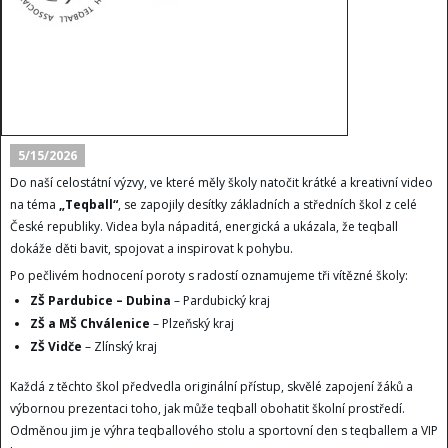
5/15/2026
Do naší celostátní výzvy, ve které měly školy natočit krátké a kreativní video
na téma
„Teqball“
, se zapojily desítky základních a středních škol z celé
České republiky. Videa byla nápaditá, energická a ukázala, že teqball
dokáže děti bavit, spojovat a inspirovat k pohybu.
Po pečlivém hodnocení poroty s radostí oznamujeme tři vítězné školy:
ZŠ Pardubice – Dubina
– Pardubický kraj
ZŠ a MŠ Chválenice
– Plzeňský kraj
ZŠ Vidče
– Zlínský kraj
Každá z těchto škol předvedla originální přístup, skvělé zapojení žáků a
výbornou prezentaci toho, jak může teqball obohatit školní prostředí.
Odměnou jim je výhra teqballového stolu a sportovní den s teqballem a VIP