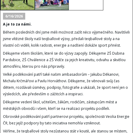
6/16/2026
A je to za námi.
Během posledních dní jsme měli možnost zažít něco výjimečného. Navštívili
jsme vítězné školy naší teqballové výzvy, předali teqballové stoly a na
vlastní oči viděli, kolik radosti, energie a nadšení dokáže sport přinést.
Děkujeme všem školám, které se do výzvy zapojily. Děkujeme ZŠ Dubina
Pardubice, ZŠ Chválenice a ZŠ Vidče za jejich kreativitu, odvahu a skvělou
atmosféru, kterou pro nás připravily.
Velké poděkování patří také našim ambasadorům – Jakubu Děkanovi,
Michalu Krčmářovi a Pavlu Horváthovi. Děkujeme, že věnovali svůj čas
dětem, rozdávali úsměvy, podpisy, fotografie a ukázali, že sport není jen o
výsledcích, ale především o zážitcích a inspiraci.
Děkujeme vedení škol, učitelům, žákům, rodičům, zástupcům měst a
městských obvodů i všem, kteří se na realizaci projektu podíleli.
Obrovské poděkování patří partnerovi projektu, společnosti Veolia Energie
ČR, bez jejíž podpory by tato iniciativa nemohla vzniknout.
Věříme, že teqballové stoly nezůstanou stát v koutě, ale stanou se místem,