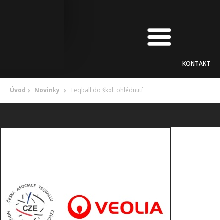
KONTAKT
Úvod
Novinky
Teqball do škol: ohlédnutí