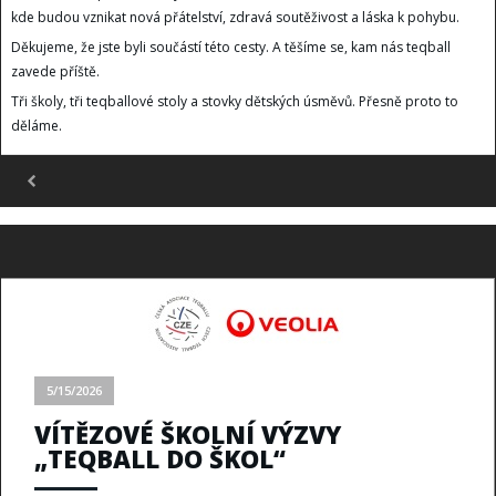
kde budou vznikat nová přátelství, zdravá soutěživost a láska k pohybu.
Děkujeme, že jste byli součástí této cesty. A těšíme se, kam nás teqball
zavede příště.
Tři školy, tři teqballové stoly a stovky dětských úsměvů. Přesně proto to
děláme.
5/15/2026
VÍTĚZOVÉ ŠKOLNÍ VÝZVY
„TEQBALL DO ŠKOL“