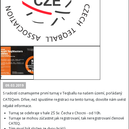
09.03.2019
S radostí oznamujeme první turnaj v Teqballu na našem území, pořádaný
CATEQem. Dříve, než spustíme registraci na tento turnaj, dovolte nám uvést
nějaké informace.
Turnaj se odehraje v hale ZŠ Sv. Čecha v Chocni - od 10h.
Turnaje se mohou zúčastnit jak registrovaní, tak neregistrovaní členové
CATEQ.
Tým musí být složen ze dvou hráčů.