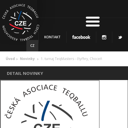
KONTAKT
CZ
Úvod
Novinky
1. turnaj TeqMasters - čtyřhry, Choceň
DETAIL NOVINKY