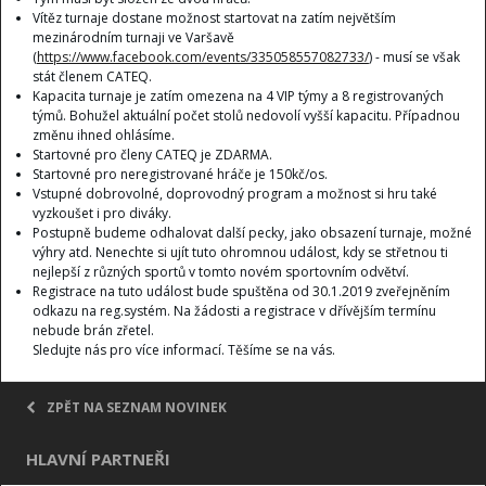
Vítěz turnaje dostane možnost startovat na zatím největším
mezinárodním turnaji ve Varšavě
(
https://www.facebook.com/events/335058557082733/
) - musí se však
stát členem CATEQ.
Kapacita turnaje je zatím omezena na 4 VIP týmy a 8 registrovaných
týmů. Bohužel aktuální počet stolů nedovolí vyšší kapacitu. Případnou
změnu ihned ohlásíme.
Startovné pro členy CATEQ je ZDARMA.
Startovné pro neregistrované hráče je 150kč/os.
Vstupné dobrovolné, doprovodný program a možnost si hru také
vyzkoušet i pro diváky.
Postupně budeme odhalovat další pecky, jako obsazení turnaje, možné
výhry atd. Nenechte si ujít tuto ohromnou událost, kdy se střetnou ti
nejlepší z různých sportů v tomto novém sportovním odvětví.
Registrace na tuto událost bude spuštěna od 30.1.2019 zveřejněním
odkazu na reg.systém. Na žádosti a registrace v dřívějším termínu
nebude brán zřetel.
Sledujte nás pro více informací. Těšíme se na vás.
ZPĚT NA SEZNAM NOVINEK
HLAVNÍ PARTNEŘI