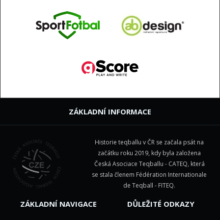
ZÁKLADNÍ INFORMACE
Historie teqballu v ČR se začala psát na
začátku roku 2019, kdy byla založena
Česká Asociace Teqballu - CATEQ, která
se stala členem
Fédération Internationale
de Teqball - FITEQ
.
ZÁKLADNÍ NAVIGACE
DŮLEŽITÉ ODKAZY