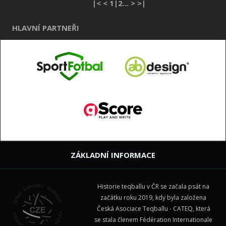
|< < 1|
2
...
>
>|
HLAVNÍ PARTNEŘI
ZÁKLADNÍ INFORMACE
Historie teqballu v ČR se začala psát na
začátku roku 2019, kdy byla založena
Česká Asociace Teqballu - CATEQ, která
se stala členem
Fédération Internationale