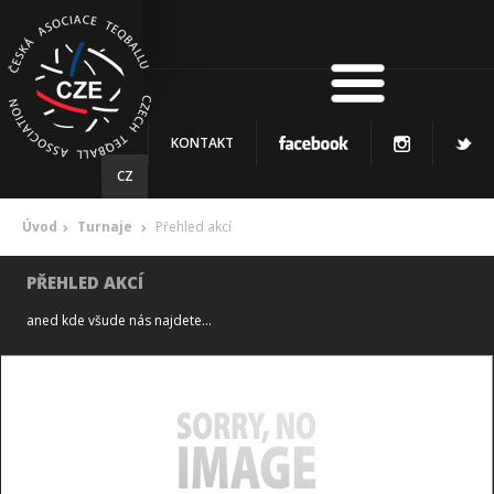
KONTAKT
CZ
Úvod
Turnaje
Přehled akcí
PŘEHLED AKCÍ
aned kde všude nás najdete...