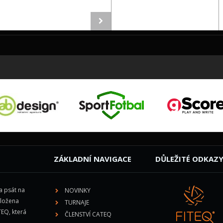
ZÁKLADNÍ NAVIGACE
DŮLEŽITÉ ODKAZ
la psát na
NOVINKY
aložena
TURNAJE
EQ, která
ČLENSTVÍ CATEQ