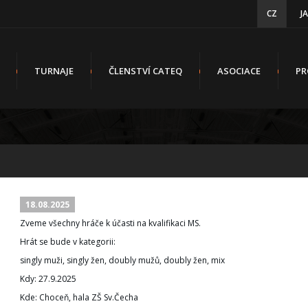
CZ
J
TURNAJE
ČLENSTVÍ CATEQ
ASOCIACE
PR
18.08.2025
Zveme všechny hráče k účasti na kvalifikaci MS.
Hrát se bude v kategorii:
singly muži, singly žen, doubly mužů, doubly žen, mix
Kdy: 27.9.2025
Kde: Choceň, hala ZŠ Sv.Čecha