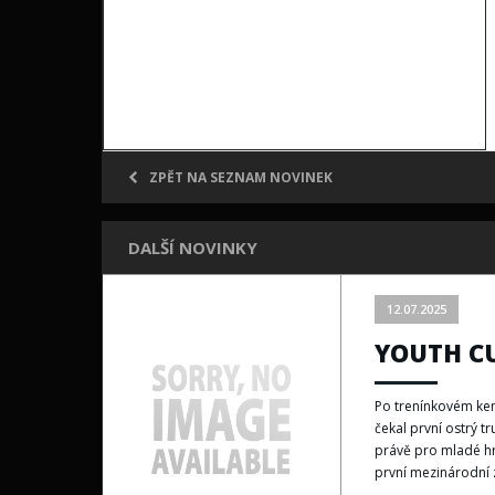
ZPĚT NA SEZNAM NOVINEK
DALŠÍ NOVINKY
12.07.2025
YOUTH CU
Po trenínkovém kem
čekal první ostrý tr
právě pro mladé hr
první mezinárodní 