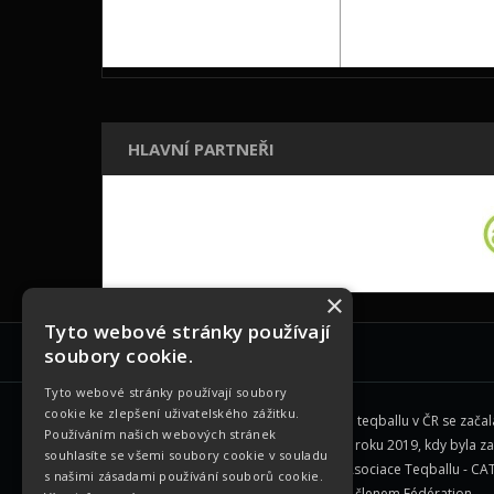
HLAVNÍ PARTNEŘI
×
Tyto webové stránky používají
ZÁKLADNÍ INFORMACE
soubory cookie.
Tyto webové stránky používají soubory
cookie ke zlepšení uživatelského zážitku.
Historie teqballu v ČR se zača
Používáním našich webových stránek
začátku roku 2019, kdy byla z
souhlasíte se všemi soubory cookie v souladu
Česká Asociace Teqballu - CAT
s našimi zásadami používání souborů cookie.
se stala členem
Fédération