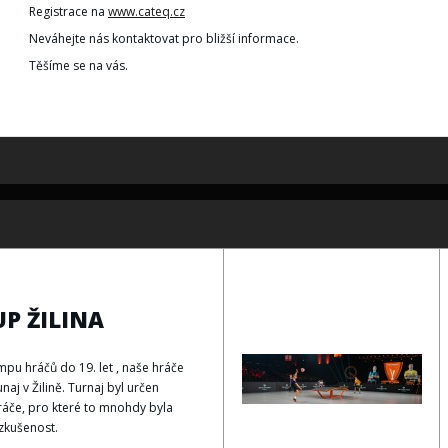
Registrace na
www.cateq.cz
Neváhejte nás kontaktovat pro bližší informace.
Těšíme se na vás.
P ŽILINA
pu hráčů do 19. let , naše hráče
unaj v Žilině. Turnaj byl určen
áče, pro které to mnohdy byla
zkušenost.