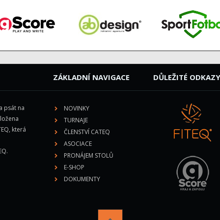
ZÁKLADNÍ NAVIGACE
DŮLEŽITÉ ODKAZ
la psát na
NOVINKY
aložena
TURNAJE
EQ, která
ČLENSTVÍ CATEQ
ASOCIACE
TEQ
.
PRONÁJEM STOLŮ
E-SHOP
DOKUMENTY