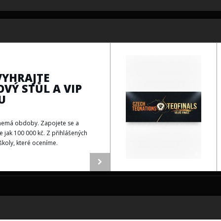
VYHRAJTE
VÝ STŮL A VIP
U
R nemá obdoby. Zapojete se a
ce jak 100 000 kč. Z přihlášených
školy, které oceníme.