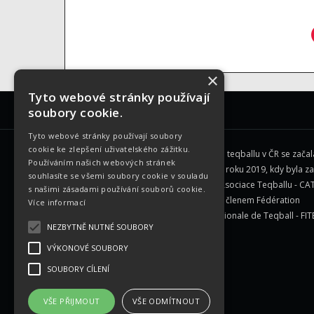
×
Tyto webové stránky používají
ZÁKLADNÍ INFORMACE
soubory cookie.
Tyto webové stránky používají soubory
cookie ke zlepšení uživatelského zážitku.
Historie teqballu v ČR se zača
Používáním našich webových stránek
začátku roku 2019, kdy byla z
souhlasíte se všemi soubory cookie v souladu
Česká Asociace Teqballu - CAT
s našimi zásadami používání souborů cookie.
se stala členem
Fédération
Více informací
Internationale de Teqball - FI
NEZBYTNĚ NUTNÉ SOUBORY
VÝKONOVÉ SOUBORY
SOUBORY CÍLENÍ
VŠE PŘIJMOUT
VŠE ODMÍTNOUT