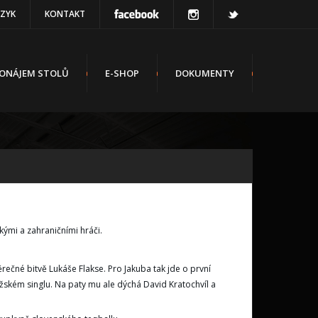
AZYK
KONTAKT
ONÁJEM STOLŮ
E-SHOP
DOKUMENTY
skými a zahraničními hráči.
ěrečné bitvě Lukáše Flakse. Pro Jakuba tak jde o první
užském singlu. Na paty mu ale dýchá David Kratochvíl a