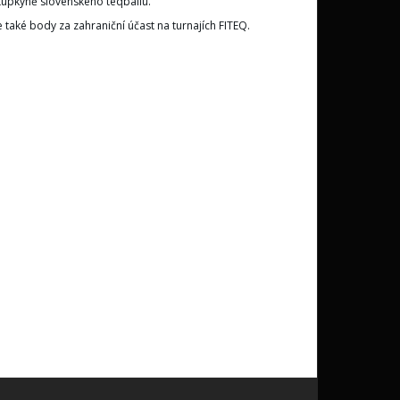
stupkyně slovenského teqballu.
 také body za zahraniční účast na turnajích FITEQ.