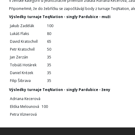
V ženské kategorii si jednoznačné prvenství získala Adriana Kecerová, zá
Připomeňmě, že do žebříčku se započítávájí body z turnaje TeqNation, ale
Výsledky turnaje TeqNation - singly Pardubice - muži
Jakub Zadělák
100
Lukáš Flaks
80
David Kratochvíl
65
Petr Kratochvíl
50
Jan Zerzán
35
Tobiáš Hotárek
35
Daniel Krézek
35
Filip Šibrava
35
Výsledky turnaje TeqNation - singly Pardubice - ženy
Adriana Kecerová
Eliška Melounová
100
Petra Víznerová