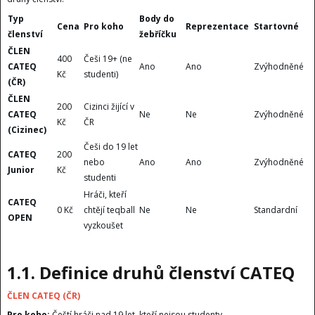
Typ
Body do
Cena
Pro koho
Reprezentace
Startovné
členství
žebříčku
ČLEN
400
Češi 19+ (ne
CATEQ
Ano
Ano
Zvýhodněné
Kč
studenti)
(ČR)
ČLEN
200
Cizinci žijící v
CATEQ
Ne
Ne
Zvýhodněné
Kč
ČR
(Cizinec)
Češi do 19 let
CATEQ
200
nebo
Ano
Ano
Zvýhodněné
Junior
Kč
studenti
Hráči, kteří
CATEQ
0 Kč
chtějí teqball
Ne
Ne
Standardní
OPEN
vyzkoušet
1.1. Definice druhů členství CATEQ
ČLEN CATEQ (ČR)
Pro koho:
Čeští hráči nad 19.let, kteří nejsou studenty.