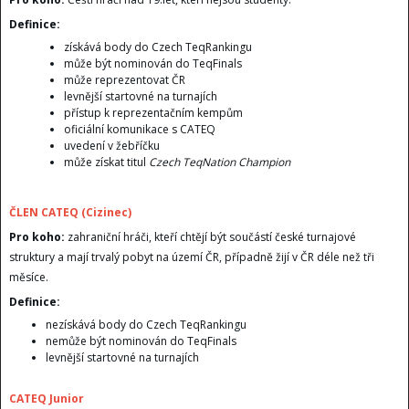
Definice:
získává body do Czech TeqRankingu
může být nominován do TeqFinals
může reprezentovat ČR
levnější startovné na turnajích
přístup k reprezentačním kempům
oficiální komunikace s CATEQ
uvedení v žebříčku
může získat titul
Czech TeqNation Champion
ČLEN CATEQ (Cizinec)
Pro koho:
zahraniční hráči, kteří chtějí být součástí české turnajové
struktury a mají trvalý pobyt na území ČR, případně žijí v ČR déle než tři
měsíce.
Definice:
nezískává body do Czech TeqRankingu
nemůže být nominován do TeqFinals
levnější startovné na turnajích
CATEQ Junior