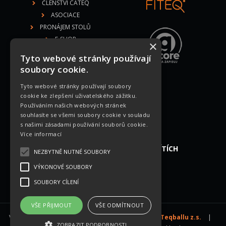
ČLENSTVÍ CATEQ
ASOCIACE
PRONÁJEM STOLŮ
E-SHOP
×
DOKUMENTY
Tyto webové stránky používají
soubory cookie.
Tyto webové stránky používají soubory
MEDIÁLNÍ PARTNEŘI
cookie ke zlepšení uživatelského zážitku.
Používáním našich webových stránek
souhlasíte se všemi soubory cookie v souladu
s našimi zásadami používání souborů cookie.
Více informací
NAJDETE NÁS NA SOCIÁLNÍCH SÍTÍCH
NEZBYTNĚ NUTNÉ SOUBORY
VÝKONOVÉ SOUBORY
SOUBORY CÍLENÍ
VŠE PŘIJMOUT
VŠE ODMÍTNOUT
Všechna práva vyhrazena © 2026 -
Česká Asociace Teqballu z.s.
|
ZOBRAZIT PODROBNOSTI