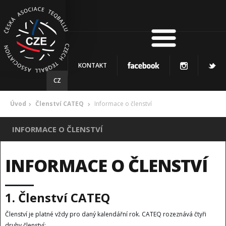
KONTAKT
CZ
Úvod
Členství CATEQ
Informace o členství
INFORMACE O ČLENSTVÍ
INFORMACE O ČLENSTVÍ
1. Členství CATEQ
Členství je platné vždy pro daný kalendářní rok. CATEQ rozeznává čtyři
druhy členství: