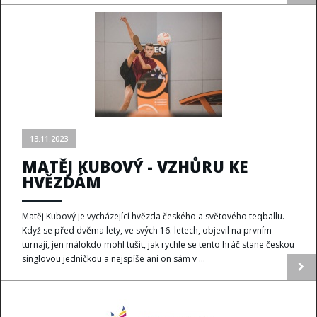
13.11.2023
MATĚJ KUBOVÝ - VZHŮRU KE
HVĚZDÁM
Matěj Kubový je vycházející hvězda českého a světového teqballu.
Když se před dvěma lety, ve svých 16. letech, objevil na prvním
turnaji, jen málokdo mohl tušit, jak rychle se tento hráč stane českou
singlovou jedničkou a nejspíše ani on sám v ...