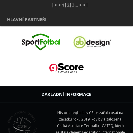
|<
<
1
|2|
3
...
>
>|
HLAVNÍ PARTNEŘI
ZÁKLADNÍ INFORMACE
Historie teqballu v ČR se začala psát na
začátku roku 2019, kdy byla založena
Česká Asociace Teqballu - CATEQ, která
se stala členem
Fédération Internationale